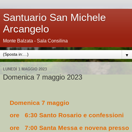
Santuario San Michele
Arcangelo
Monte Balzata - Sala Consilina
▼
LUNEDÌ 1 MAGGIO 2023
Domenica 7 maggio 2023
Domenica 7 maggio
ore
6:30 Santo Rosario e confessioni
ore
7:00 Santa Messa e novena presso