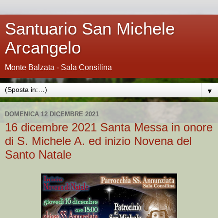
Santuario San Michele
Arcangelo
Monte Balzata - Sala Consilina
▼
DOMENICA 12 DICEMBRE 2021
16 dicembre 2021 Santa Messa in onore
di S. Michele A. ed inizio Novena del
Santo Natale