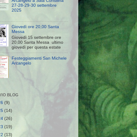
Arcangelo a Sala Consilina
27-28-29-30 settembre
2025
Giovedì ore 20,00 Santa
Messa
Giovedì 15 settembre ore
20,00 Santa Messa ultimo
giovedì per questa estate
Festeggiamenti San Michele
Arcangelo
VIO BLOG
26
(9)
25
(14)
24
(26)
23
(19)
22
(13)