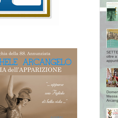
SETTEM
oltre a
appunta
Domeni
Messa 
Arcang