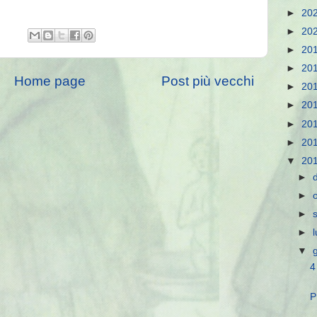
►
20
►
20
►
20
►
20
Home page
Post più vecchi
►
20
►
20
►
20
►
20
▼
20
►
►
►
►
▼
4
P