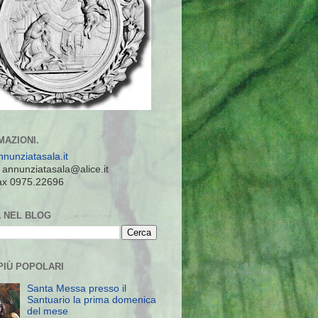
MAZIONI.
nunziatasala.it
: annunziatasala@alice.it
 fax 0975.22696
 NEL BLOG
PIÙ POPOLARI
Santa Messa presso il
Santuario la prima domenica
del mese