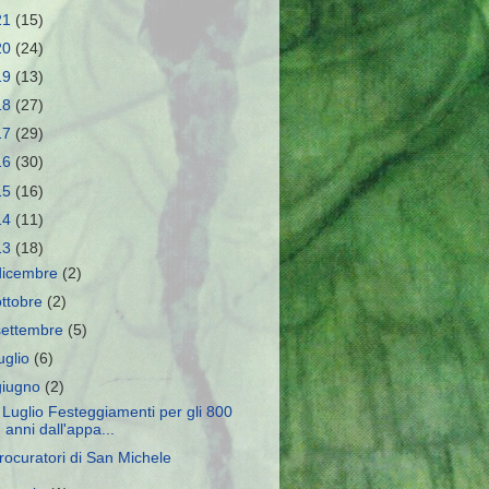
21
(15)
20
(24)
19
(13)
18
(27)
17
(29)
16
(30)
15
(16)
14
(11)
13
(18)
dicembre
(2)
ottobre
(2)
settembre
(5)
luglio
(6)
giugno
(2)
 Luglio Festeggiamenti per gli 800
anni dall'appa...
rocuratori di San Michele