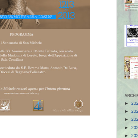
ARCHI
►
20
►
20
►
20
►
20
►
20