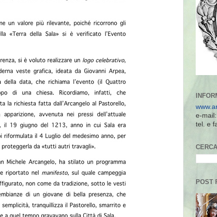
INFOR
www.an
e-mail
tel. e
CERCA
POST 