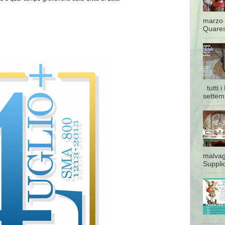
marzo 
Quaresi
tutti 
settem
malvagi
Supplic