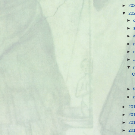
►
20
▼
20
►
►
►
►
►
►
▼
O
►
►
►
20
►
20
►
20
►
20