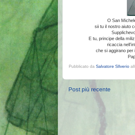
O San Michele 
sii tu il nostro aiuto
Supplichevo
E tu, principe della mili
ricaccia nell'in
che si aggirano per
Pap
Pubblicato da
Salvatore SIlverio
al
Post più recente