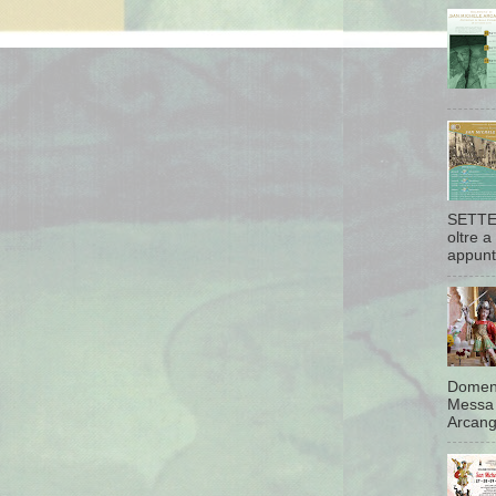
SETTEM
oltre a
appunta
Domeni
Messa 
Arcang