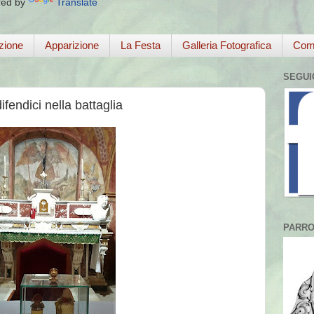
ed by
Translate
zione
Apparizione
La Festa
Galleria Fotografica
Come
SEGUI
fendici nella battaglia
PARRO