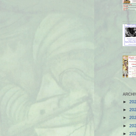
ARCHI
►
20
►
20
►
20
►
20
►
20