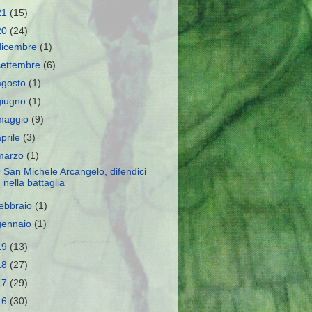
21
(15)
20
(24)
dicembre
(1)
settembre
(6)
agosto
(1)
giugno
(1)
maggio
(9)
aprile
(3)
marzo
(1)
 San Michele Arcangelo, difendici
nella battaglia
febbraio
(1)
gennaio
(1)
19
(13)
18
(27)
17
(29)
16
(30)