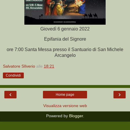
Giovedì 6 gennaio 2022
Epifania del Signore
ore 7:00 Santa Messa presso il Santuario di San Michele
Arcangelo
Salvatore SIlverio
alle
18:21
Condividi
‹
›
Home page
Visualizza versione web
Powered by
Blogger
.