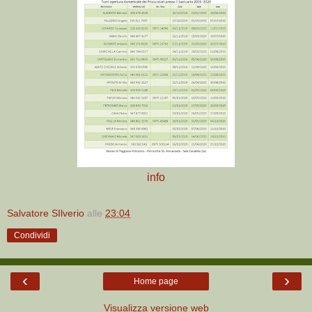
info
Salvatore SIlverio
alle
23:04
Condividi
‹
›
Home page
Visualizza versione web