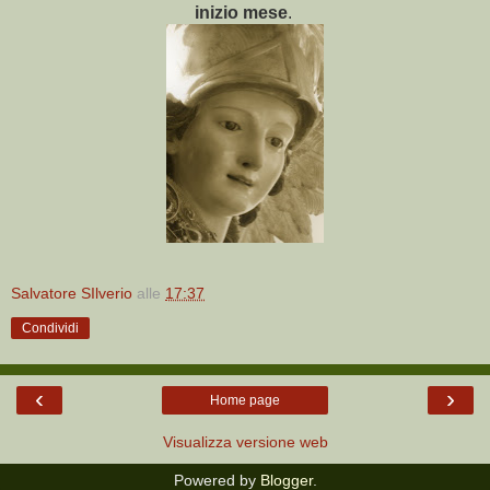
inizio mese
.
Salvatore SIlverio
alle
17:37
Condividi
‹
›
Home page
Visualizza versione web
Powered by
Blogger
.