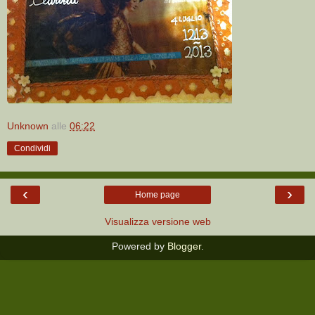
Unknown
alle
06:22
Condividi
‹
›
Home page
Visualizza versione web
Powered by
Blogger
.