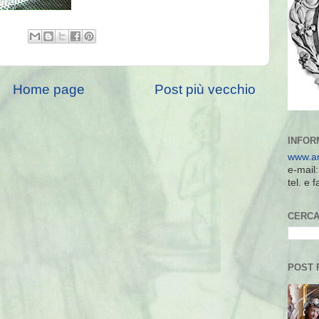
Home page
Post più vecchio
INFOR
www.an
e-mail
tel. e
CERCA
POST 