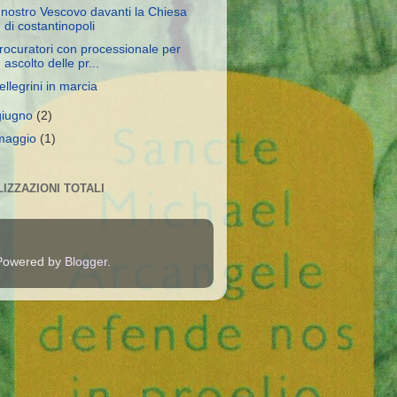
l nostro Vescovo davanti la Chiesa
di costantinopoli
rocuratori con processionale per
ascolto delle pr...
ellegrini in marcia
giugno
(2)
maggio
(1)
LIZZAZIONI TOTALI
 Powered by
Blogger
.