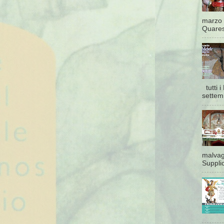
marzo 
Quaresi
tutti 
settem
malvagi
Supplic