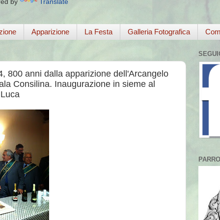
ed by
Translate
zione
Apparizione
La Festa
Galleria Fotografica
Come
SEGUI
4, 800 anni dalla apparizione dell'Arcangelo
 Sala Consilina. Inaugurazione in sieme al
 Luca
PARRO