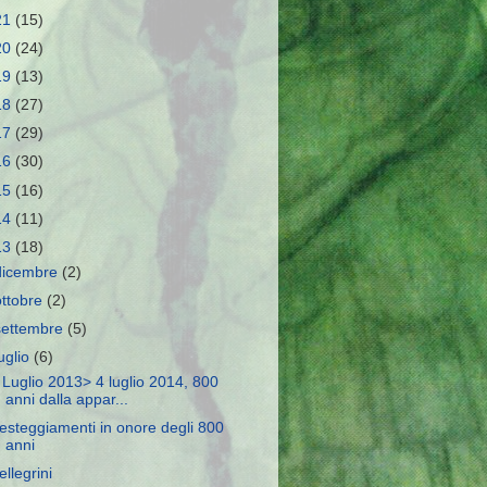
21
(15)
20
(24)
19
(13)
18
(27)
17
(29)
16
(30)
15
(16)
14
(11)
13
(18)
dicembre
(2)
ottobre
(2)
settembre
(5)
luglio
(6)
 Luglio 2013> 4 luglio 2014, 800
anni dalla appar...
esteggiamenti in onore degli 800
anni
ellegrini