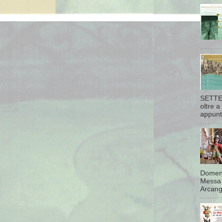
SETTEM
oltre a
appunta
Domeni
Messa 
Arcang