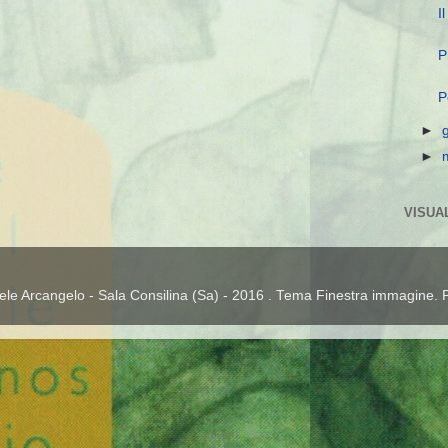
I
P
P
►
►
VISUA
ele Arcangelo - Sala Consilina (Sa) - 2016 . Tema Finestra immagine.