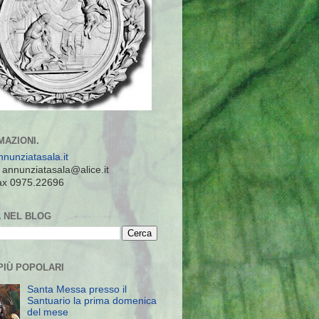
MAZIONI.
nunziatasala.it
: annunziatasala@alice.it
 fax 0975.22696
 NEL BLOG
PIÙ POPOLARI
Santa Messa presso il
Santuario la prima domenica
del mese