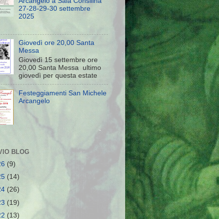
Arcangelo a Sala Consilina
27-28-29-30 settembre
2025
Giovedì ore 20,00 Santa
Messa
Giovedì 15 settembre ore
20,00 Santa Messa ultimo
giovedì per questa estate
Festeggiamenti San Michele
Arcangelo
VIO BLOG
26
(9)
25
(14)
24
(26)
23
(19)
22
(13)