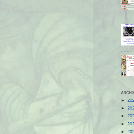
ARCHI
►
20
►
20
►
20
►
20
►
20